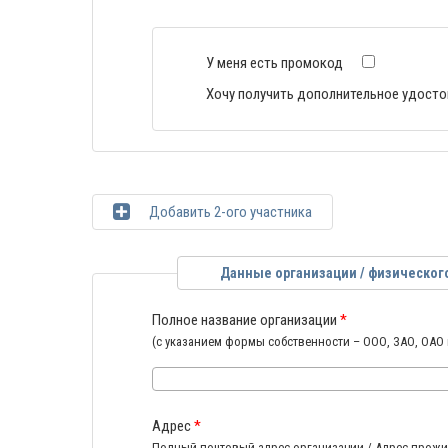
У меня есть промокод
Хочу получить дополнительное удосто
Добавить 2-ого участника
Данные организации / физическог
Полное название организации
*
(с указанием формы собственности – ООО, ЗАО, ОАО 
Адрес
*
Полный почтовый адрес организации / Адрес прожив