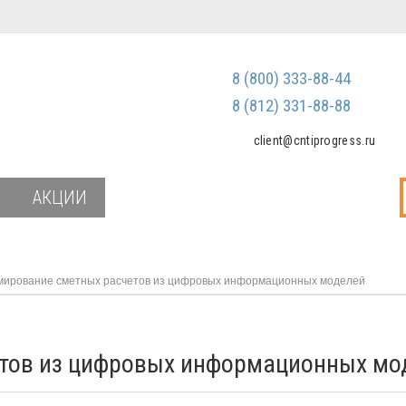
Регистрация
Зарегистриров
8 (800) 333-88-44
Мы не передаем ваш
третьим лицам и не
8 (812) 331-88-88
спам
client@cntiprogress.ru
Забыли паро
АКЦИИ
ирование сметных расчетов из цифровых информационных моделей
тов из цифровых информационных мо