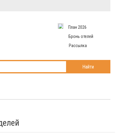
Вход в систему
Email
аться
План 2026
и данные
Пароль
 рассылаем
Бронь отелей
Запомнить меня
Рассылка
Войти в кабинет
ль?
Найти
делей