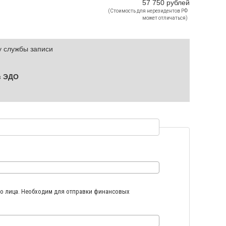
57 750 рублей
(Стоимость для нерезидентов РФ
может отличаться)
у службы записи
в ЭДО
го лица. Необходим для отправки финансовых