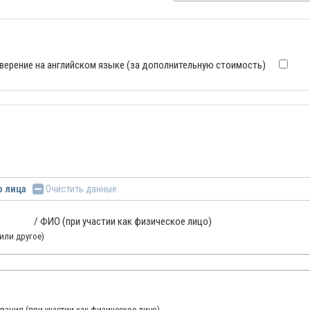
верение на английском языке (за дополнительную стоимость)
о лица
Очистить данные
/ ФИО (при участии как физическое лицо)
или другое)
ания (при участии как физическое лицо)