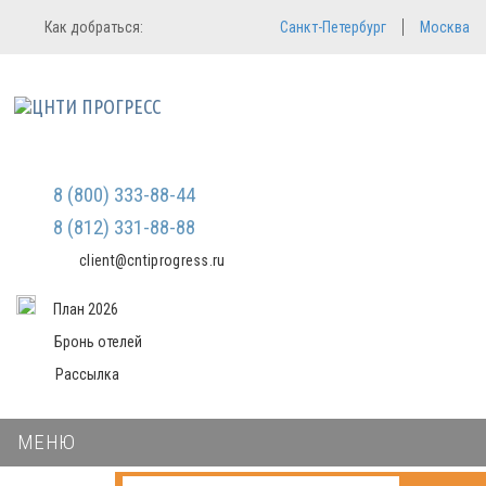
Регистрация
Вход в систему
Как добраться:
Санкт-Петербург
Москва
Email
Зарегистрироваться
Мы не передаем ваши данные
Пароль
третьим лицам и не рассылаем
спам
Запомнить меня
Забыли пароль?
8 (800) 333-88-44
Войти в кабинет
8 (812) 331-88-88
client@cntiprogress.ru
План 2026
Бронь отелей
Рассылка
МЕНЮ