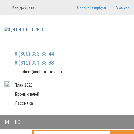
Регистрация
Вход в систему
Как добраться:
Санкт-Петербург
Москва
Email
Зарегистрироваться
Мы не передаем ваши данные
Пароль
третьим лицам и не рассылаем
спам
Запомнить меня
Забыли пароль?
8 (800) 333-88-44
Войти в кабинет
8 (812) 331-88-88
client@cntiprogress.ru
План 2026
Бронь отелей
Рассылка
МЕНЮ