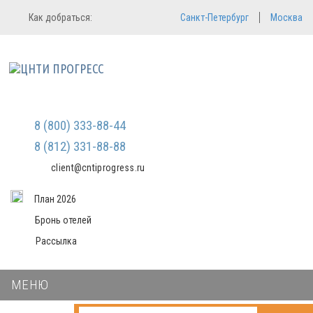
Регистрация
Вход в систему
Как добраться:
Санкт-Петербург
Москва
Email
Зарегистрироваться
Пароль
Мы не передаем ваши данные
третьим лицам и не рассылаем
спам
Запомнить меня
Забыли пароль?
Войти в кабинет
8 (800) 333-88-44
8 (812) 331-88-88
client@cntiprogress.ru
План 2026
Бронь отелей
Рассылка
МЕНЮ