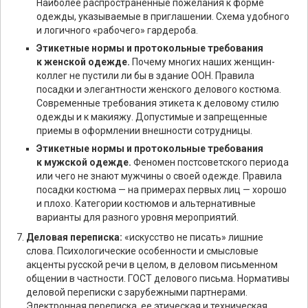
Наиболее распространенные пожелания к форме
одежды, указываемые в приглашении. Схема удобного
и логичного «рабочего» гардероба.
Этикетные нормы и протокольные требования
к женской одежде.
Почему многих наших женщин-
коллег не пустили ли бы в здание ООН. Правила
посадки и элегантности женского делового костюма.
Современные требования этикета к деловому стилю
одежды и к макияжу. Допустимые и запрещенные
приемы в оформлении внешности сотрудницы.
Этикетные нормы и протокольные требования
к мужской одежде.
Феномен постсоветского периода
или чего не знают мужчины о своей одежде. Правила
посадки костюма — на примерах первых лиц — хорошо
и плохо. Категории костюмов и альтернативные
варианты для разного уровня мероприятий.
Деловая переписка:
«искусство не писать» лишние
слова. Психологические особенности и смысловые
акценты русской речи в целом, в деловом письменном
общении в частности. ГОСТ делового письма. Нормативы
деловой переписки с зарубежными партнерами.
Электронная переписка, ее этическая и техническая