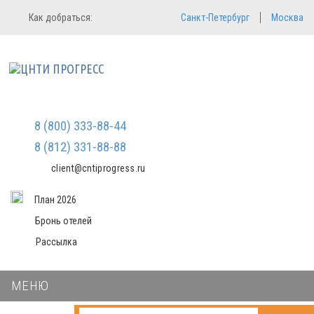
Регистрация
Вход в систему
Как добраться:
Санкт-Петербург
Москва
Email
Зарегистрироваться
Пароль
Мы не передаем ваши данные
третьим лицам и не рассылаем
спам
Запомнить меня
Забыли пароль?
Войти в кабинет
8 (800) 333-88-44
8 (812) 331-88-88
client@cntiprogress.ru
План 2026
Бронь отелей
Рассылка
МЕНЮ