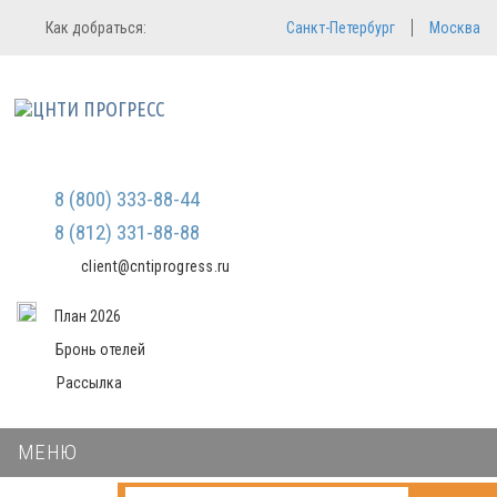
Регистрация
Вход в систему
Как добраться:
Санкт-Петербург
Москва
Email
Зарегистрироваться
Пароль
Мы не передаем ваши данные
третьим лицам и не рассылаем
спам
Запомнить меня
Забыли пароль?
Войти в кабинет
8 (800) 333-88-44
8 (812) 331-88-88
client@cntiprogress.ru
План 2026
Бронь отелей
Рассылка
МЕНЮ