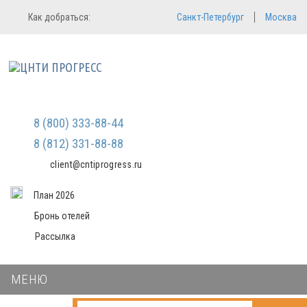
Регистрация
Вход в систему
Как добраться:
Санкт-Петербург
Москва
Email
Зарегистрироваться
Пароль
Мы не передаем ваши данные
третьим лицам и не рассылаем
спам
Запомнить меня
Забыли пароль?
Войти в кабинет
8 (800) 333-88-44
8 (812) 331-88-88
client@cntiprogress.ru
План 2026
Бронь отелей
Рассылка
МЕНЮ