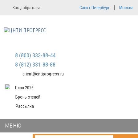
Регистрация
Вход в систему
Как добраться:
Санкт-Петербург
Москва
Email
Зарегистрироваться
Пароль
Мы не передаем ваши данные
третьим лицам и не рассылаем
спам
Запомнить меня
Забыли пароль?
Войти в кабинет
8 (800) 333-88-44
8 (812) 331-88-88
client@cntiprogress.ru
План 2026
Бронь отелей
Рассылка
МЕНЮ