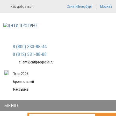
Регистрация
Вход в систему
Как добраться:
Санкт-Петербург
Москва
Email
Зарегистрироваться
Пароль
Мы не передаем ваши данные
третьим лицам и не рассылаем
спам
Запомнить меня
Забыли пароль?
Войти в кабинет
8 (800) 333-88-44
8 (812) 331-88-88
client@cntiprogress.ru
План 2026
Бронь отелей
Рассылка
МЕНЮ