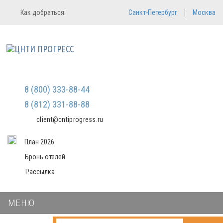
Регистрация
Вход в систему
Как добраться:
Санкт-Петербург
Москва
Email
Зарегистрироваться
Пароль
Мы не передаем ваши данные
третьим лицам и не рассылаем
спам
Запомнить меня
Забыли пароль?
Войти в кабинет
8 (800) 333-88-44
8 (812) 331-88-88
client@cntiprogress.ru
План 2026
Бронь отелей
Рассылка
МЕНЮ