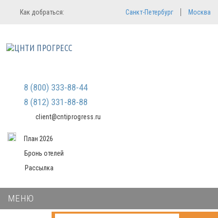
Регистрация
Вход в систему
Как добраться:
Санкт-Петербург
Москва
Email
Зарегистрироваться
Пароль
Мы не передаем ваши данные
третьим лицам и не рассылаем
спам
Запомнить меня
Забыли пароль?
Войти в кабинет
8 (800) 333-88-44
8 (812) 331-88-88
client@cntiprogress.ru
План 2026
Бронь отелей
Рассылка
МЕНЮ