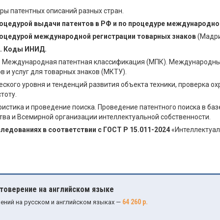
ы патентных описаний разных стран.
роцедурой выдачи патентов в РФ и по процедуре международно
роцедурой международной регистрации товарных знаков
(Мадри
. Коды ИНИД.
.
Международная патентная классификация (МПК). Международны
 и услуг для товарных знаков (МКТУ).
ского уровня и тенденций развития объекта техники, проверка ох
тоту.
истика и проведение поиска. Проведение патентного поиска в баз
тва и Всемирной организации интеллектуальной собственности.
едованиях в соответствии с ГОСТ Р 15.011-2024
«Интеллектуал
.
стоверение на английском языке
64 260 р.
ений на русском и английском языках —