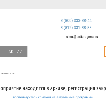
Регистрация
Зарегистриров
8 (800) 333-88-44
Мы не передаем ваш
третьим лицам и не
8 (812) 331-88-88
спам
client@cntiprogress.ru
Забыли паро
АКЦИИ
ственность
оприятие находится в архиве, регистрация зак
воспользуйтесь ссылкой на актуальные программы