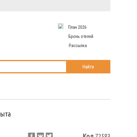
Вход в систему
Email
аться
Пароль
План 2026
и данные
 рассылаем
Запомнить меня
Бронь отелей
Рассылка
Войти в кабинет
ль?
Найти
рыта
Код
72583