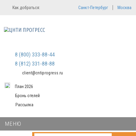
Регистрация
Вход в систему
Как добраться:
Санкт-Петербург
Москва
Email
Зарегистрироваться
Пароль
Мы не передаем ваши данные
третьим лицам и не рассылаем
спам
Запомнить меня
Забыли пароль?
Войти в кабинет
8 (800) 333-88-44
8 (812) 331-88-88
client@cntiprogress.ru
План 2026
Бронь отелей
Рассылка
МЕНЮ