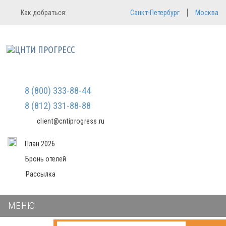
Регистрация
Вход в систему
Как добраться:
Санкт-Петербург
Москва
Email
Зарегистрироваться
Пароль
Мы не передаем ваши данные
третьим лицам и не рассылаем
спам
Запомнить меня
Забыли пароль?
Войти в кабинет
8 (800) 333-88-44
8 (812) 331-88-88
client@cntiprogress.ru
План 2026
Бронь отелей
Рассылка
МЕНЮ