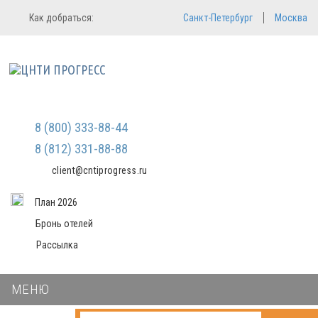
Регистрация
Вход в систему
Как добраться:
Санкт-Петербург
Москва
Email
Зарегистрироваться
Пароль
Мы не передаем ваши данные
третьим лицам и не рассылаем
спам
Запомнить меня
Забыли пароль?
Войти в кабинет
8 (800) 333-88-44
8 (812) 331-88-88
client@cntiprogress.ru
План 2026
Бронь отелей
Рассылка
МЕНЮ