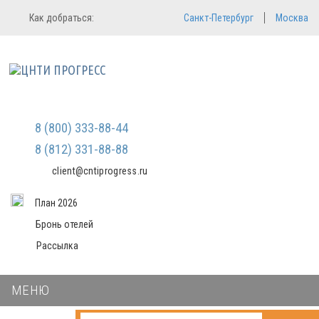
Регистрация
Вход в систему
Как добраться:
Санкт-Петербург
Москва
Email
Зарегистрироваться
Пароль
Мы не передаем ваши данные
третьим лицам и не рассылаем
спам
Запомнить меня
Забыли пароль?
Войти в кабинет
8 (800) 333-88-44
8 (812) 331-88-88
client@cntiprogress.ru
План 2026
Бронь отелей
Рассылка
МЕНЮ