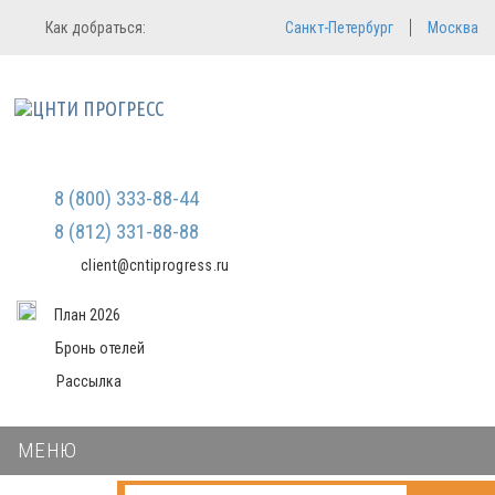
Регистрация
Вход в систему
Как добраться:
Санкт-Петербург
Москва
Email
Зарегистрироваться
Пароль
Мы не передаем ваши данные
третьим лицам и не рассылаем
спам
Запомнить меня
Забыли пароль?
Войти в кабинет
8 (800) 333-88-44
8 (812) 331-88-88
client@cntiprogress.ru
План 2026
Бронь отелей
Рассылка
МЕНЮ