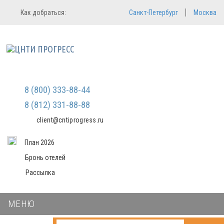
Регистрация
Вход в систему
Как добраться:
Санкт-Петербург
Москва
Email
Зарегистрироваться
Пароль
Мы не передаем ваши данные
третьим лицам и не рассылаем
спам
Запомнить меня
Забыли пароль?
Войти в кабинет
8 (800) 333-88-44
8 (812) 331-88-88
client@cntiprogress.ru
План 2026
Бронь отелей
Рассылка
МЕНЮ