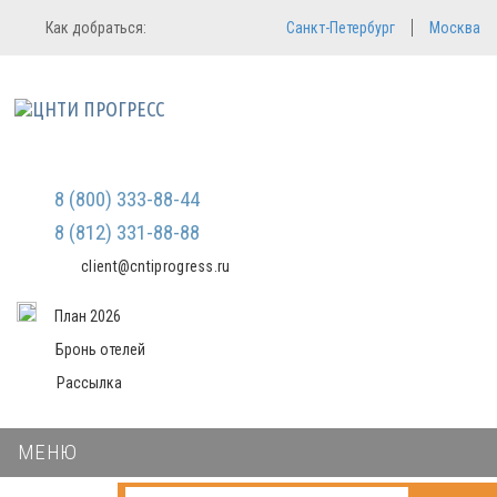
Регистрация
Вход в систему
Как добраться:
Санкт-Петербург
Москва
Email
Зарегистрироваться
Пароль
Мы не передаем ваши данные
третьим лицам и не рассылаем
спам
Запомнить меня
Забыли пароль?
Войти в кабинет
8 (800) 333-88-44
8 (812) 331-88-88
client@cntiprogress.ru
План 2026
Бронь отелей
Рассылка
МЕНЮ