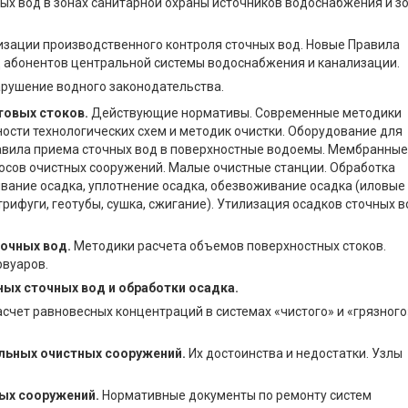
х вод в зонах санитарной охраны источников водоснабжения и з
изации производственного контроля сточных вод. Новые Правила
од абонентов центральной системы водоснабжения и канализации.
арушение водного законодательства.
товых стоков.
Действующие нормативы. Современные методики
ности технологических схем и методик очистки. Оборудование для
равила приема сточных вод в поверхностные водоемы. Мембранные
осов очистных сооружений. Малые очистные станции. Обработка
ивание осадка, уплотнение осадка, обезвоживание осадка (иловые
ифуги, геотубы, сушка, сжигание). Утилизация осадков сточных в
очных вод.
Методики расчета объемов поверхностных стоков.
рвуаров.
х сточных вод и обработки осадка.
счет равновесных концентраций в системах «чистого» и «грязного
льных очистных сооружений.
Их достоинства и недостатки. Узлы
ых сооружений.
Нормативные документы по ремонту систем