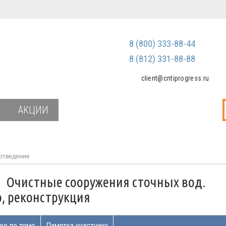
Регистрация
Зарегистриров
8 (800) 333-88-44
Мы не передаем ваш
третьим лицам и не
8 (812) 331-88-88
спам
client@cntiprogress.ru
Забыли паро
АКЦИИ
отведение
и
Очистные сооружения сточных вод.
, реконструкция
же по теме
Памятка участнику