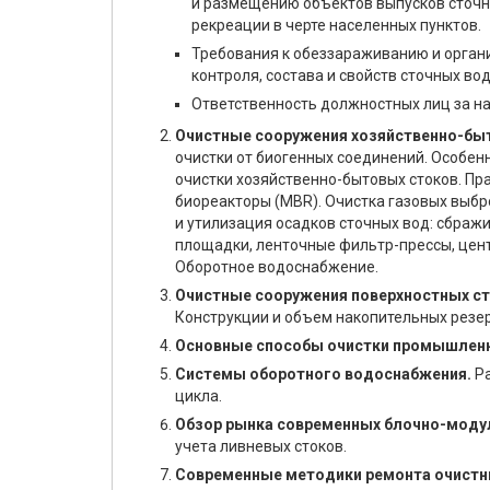
и размещению объектов выпусков сточны
рекреации в черте населенных пунктов.
Требования к обеззараживанию и орган
контроля, состава и свойств сточных в
Ответственность должностных лиц за н
Очистные сооружения хозяйственно-бы
очистки от биогенных соединений. Особен
очистки хозяйственно-бытовых стоков. П
биореакторы (MBR). Очистка газовых выбр
и утилизация осадков сточных вод: сбраж
площадки, ленточные фильтр-прессы, центр
Оборотное водоснабжение.
Очистные сооружения поверхностных ст
Конструкции и объем накопительных резе
Основные способы очистки промышленны
Системы оборотного водоснабжения.
Ра
цикла.
Обзор рынка современных блочно-моду
учета ливневых стоков.
Современные методики ремонта очистн