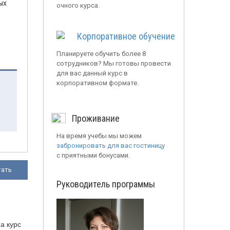
ых
очного курса.
Корпоративное обучение
Планируете обучить более 8
сотрудников? Мы готовы провести
для вас данный курс в
корпоративном формате.
Проживание
На время учебы мы можем
забронировать для вас гостиницу
с приятными бонусами.
тать
Руководитель программы
а курс