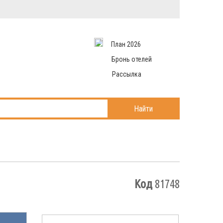
Вход в систему
Email
аться
Пароль
План 2026
и данные
 рассылаем
Запомнить меня
Бронь отелей
Рассылка
Войти в кабинет
ль?
Найти
Код
81748