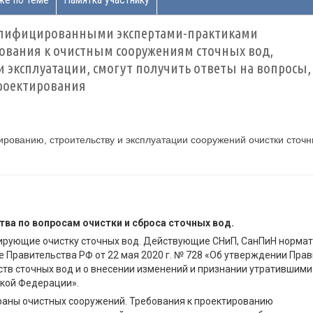
квалифицированными экспертами-практиками
вания к очистным сооружениям сточных вод,
и эксплуатации, смогут получить ответы на вопросы,
проектирования
ированию, строительству и эксплуатации сооружений очистки сточ
ва по вопросам очистки и сброса сточных вод.
ирующие очистку сточных вод. Действующие СНиП, СанПиН норма
е Правительства РФ от 22 мая 2020 г. № 728 «Об утверждении Пра
ств сточных вод и о внесении изменений и признании утратившими
ской Федерации».
раны очистных сооружений. Требования к проектированию