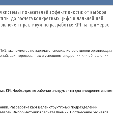
ия системы показателей эффективности: от выбора
руппы до расчета конкретных цифр и дальнейшей
 включен практикум по разработке KPI на примерах
ТиЗ, экономистов по зарплате, специалистов отделов организации
лений, заинтересованных в успешном внедрении или обновлении
мы KPI. Необходимые рабочие инструменты для внедрения систем
ании. Разработка карт целей структурных подразделений
зателей. Выбор методики расчета премий. Соотнесение расчетов