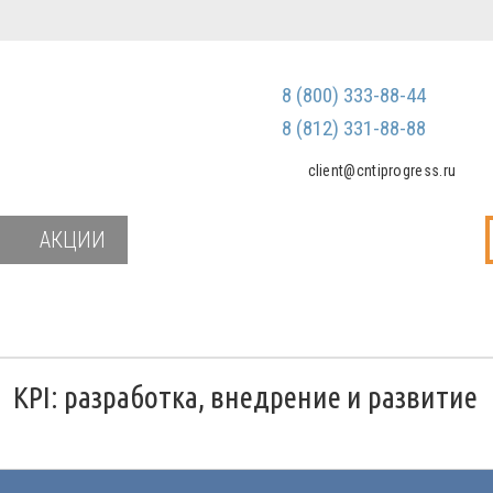
Регистрация
Зарегистриров
8 (800) 333-88-44
Мы не передаем ваш
третьим лицам и не
8 (812) 331-88-88
спам
client@cntiprogress.ru
Забыли паро
АКЦИИ
и
KPI: разработка, внедрение и развитие