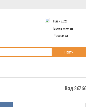
Вход в систему
Email
аться
Пароль
План 2026
и данные
 рассылаем
Запомнить меня
Бронь отелей
Рассылка
Войти в кабинет
ль?
Найти
Код
86266