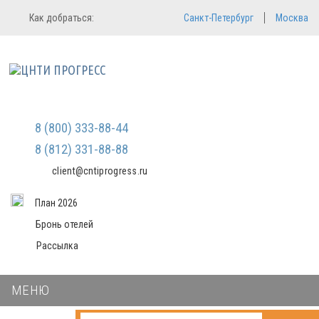
Регистрация
Вход в систему
Как добраться:
Санкт-Петербург
Москва
Email
Зарегистрироваться
Пароль
Мы не передаем ваши данные
третьим лицам и не рассылаем
спам
Запомнить меня
Забыли пароль?
Войти в кабинет
8 (800) 333-88-44
8 (812) 331-88-88
client@cntiprogress.ru
План 2026
Бронь отелей
Рассылка
МЕНЮ