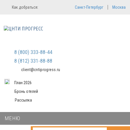
Регистрация
Вход в систему
Как добраться:
Санкт-Петербург
Москва
Email
Зарегистрироваться
Пароль
Мы не передаем ваши данные
третьим лицам и не рассылаем
спам
Запомнить меня
Забыли пароль?
Войти в кабинет
8 (800) 333-88-44
8 (812) 331-88-88
client@cntiprogress.ru
План 2026
Бронь отелей
Рассылка
МЕНЮ