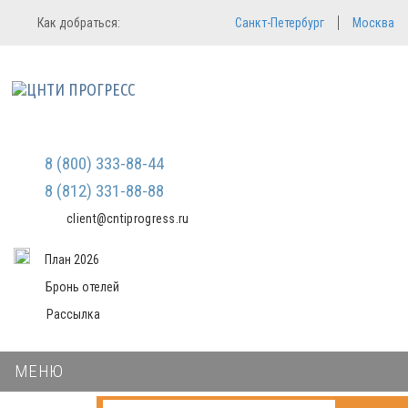
Регистрация
Вход в систему
Как добраться:
Санкт-Петербург
Москва
Email
Зарегистрироваться
Пароль
Мы не передаем ваши данные
третьим лицам и не рассылаем
спам
Запомнить меня
Забыли пароль?
Войти в кабинет
8 (800) 333-88-44
8 (812) 331-88-88
client@cntiprogress.ru
План 2026
Бронь отелей
Рассылка
МЕНЮ