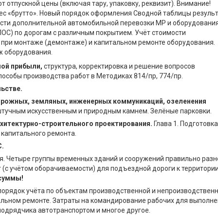
т отпускной цены (включая тару, упаковку, реквизит). Внимание!
вес «брутто». Новый порядок оформления Сводной таблицы резуль
ости дополнительной автомобильной перевозки МР и оборудовани
ПОС) по дорогам с различным покрытием. Учёт стоимости
при монтаже (демонтаже) и капитальном ремонте оборудования.
ж оборудования.
ой прибыли,
структура, корректировка и решение вопросов
пособы производства работ в Методиках 814/пр, 774/пр.
ьстве.
орожных, земляных, инженерных коммуникаций, озеленения
тучным искусственным и природным камнем. Зелёные парковки.
рхитектурно-строительного проектирования.
Глава 1. Подготовка
 капитального ремонта.
.
. Четыре группы временных зданий и сооружений правильно раз
т (с учётом оборачиваемости) для подъездной дороги к территори
суммы!
 порядок учёта по объектам производственной и непроизводствен
альном ремонте. Затраты на командирование рабочих для выполн
одрядчика автотранспортом и многое другое.