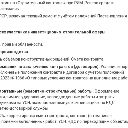
тив на «Строительный контроль» при РИМ. Резерв средств
се нюансы.
 РСР, включая текущий ремонт с учётом положений Постановления
всех участников инвестиционно-строительной сферы.
, права и обязанности.
производства.
 объёмов конструктивных решений. Смета контракта.
омпании по заключению контрактов (договоров).
Условия и пор
. Ключевые положения контракта и договора с учётом положений
.2023 № 1066 «О типовых условиях контрактов на выполнение рабо
монтажные (ремонтно-строительные) работы.
Оформление
ия, зимнее удорожание, непредвиденные работы и затраты.
дчиками на УСН, включая «железную компенсацию» по НДС.
етно-договорной службы.
2%, корректировка сметы контракта, контракт (в том числе
а приёмки выполненных работ, УСН. НДС по переходящим объектам