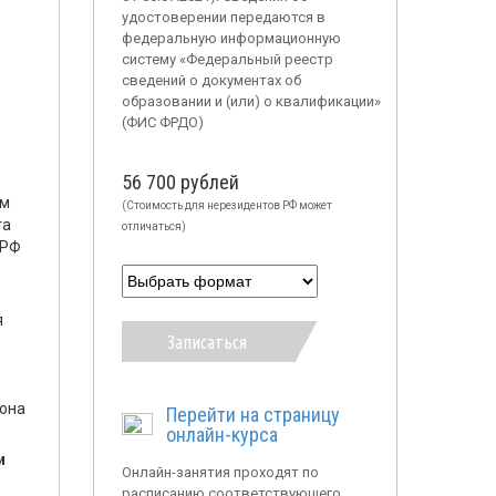
удостоверении передаются в
федеральную информационную
систему «Федеральный реестр
сведений о документах об
образовании и (или) о квалификации»
(ФИС ФРДО)
56 700 рублей
ом
(Стоимость для нерезидентов РФ может
та
отличаться)
 РФ
я
Записаться
тона
Перейти на страницу
онлайн-курса
и
Онлайн-занятия проходят по
расписанию соответствующего