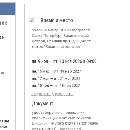
Время и место
ние
Учебный центр ЦНТИ Прогресс г.
ть
Санкт-Петербург, Васильевский
остров, Средний пр-т, д. 36/40 ст.
метро "Василеостровская"
пн. 9 ноя — пт. 13 ноя 2026 в 09:00
пн. 15 мар — пт. 19 мар 2027
тов
пн. 17 мая — пт. 21 мая 2027
пн. 15 ноя — чт. 18 ноя 2027
Запросить другие даты
Документ
удостоверение о повышении
квалификации в объеме 72 часов
четом
(лицензия № Л035-01271-78/00176896
ания
от 06.07.2021). Сведения об