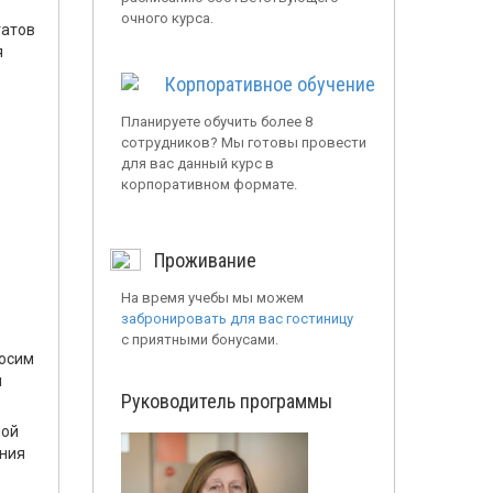
очного курса.
татов
я
Корпоративное обучение
Планируете обучить более 8
сотрудников? Мы готовы провести
для вас данный курс в
корпоративном формате.
Проживание
На время учебы мы можем
забронировать для вас гостиницу
с приятными бонусами.
носим
и
Руководитель программы
ной
ения