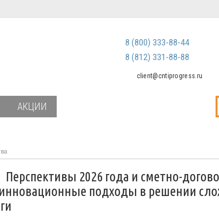
Регистрация
Зарегистриров
8 (800) 333-88-44
Мы не передаем ваш
третьим лицам и не
8 (812) 331-88-88
спам
client@cntiprogress.ru
Забыли паро
АКЦИИ
тва
и
Перспективы 2026 года и сметно-догов
: инновационные подходы в решении сл
ги