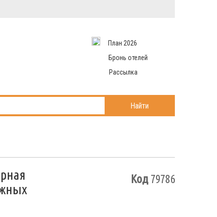
Вход в систему
Email
аться
Пароль
План 2026
и данные
 рассылаем
Запомнить меня
Бронь отелей
Рассылка
Войти в кабинет
ль?
Найти
орная
Код
79786
ожных