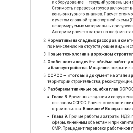
и оборудование — текущий уровень цен о
Стоимость перевозки грузов включает 
конъюнктурного анализа. Расчёт стоим
с учётом сложной транспортной схемы (
ненормируемых материальных ресурсов 
Алгоритм расчёта затрат на шеф-монта
Нормативы накладных расходов и сметн
по начислению на отсутствующие виды и с
Новые технологии в дорожном строител
Особенности подсчёта объёма работ: д
и благоустройства. Мощение:
покрытие ш
ССРСС — итоговый документ на этапе а
территории строительства, реконструкции,
Разбираем типичные ошибки глав ССРСС
Глава 8.
Временные здания и сооружения
по главам ССРСС. Расчёт стоимости пли
строительства.
Внимание! Возвратные 
Глава 9.
Прочие работы и затраты. НДЗ,
сферы, линейным объектам и при капит
СМР. Прецедент перевозки работников п