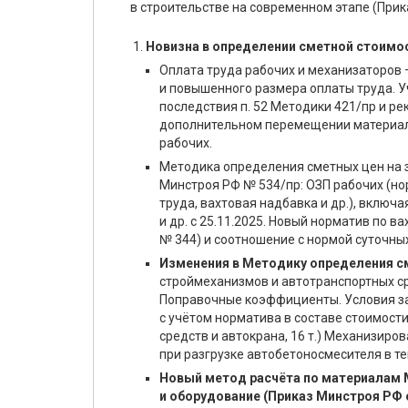
в строительстве на современном этапе (Прика
Новизна в определении сметной стоимо
Оплата труда рабочих и механизаторо
и повышенного размера оплаты труда. 
последствия п. 52 Методики 421/пр и р
дополнительном перемещении материаль
рабочих.
Методика определения сметных цен на з
Минстроя РФ № 534/пр: ОЗП рабочих (но
труда, вахтовая надбавка и др.), вклю
и др. с 25.11.2025. Новый норматив по 
№ 344) и соотношение с нормой суточны
Изменения в Методику определения с
строймеханизмов и автотранспортных ср
Поправочные коэффициенты. Условия за
с учётом норматива в составе стоимост
средств и автокрана, 16 т.) Механизир
при разгрузке автобетоносмесителя в те
Новый метод расчёта по материалам 
и оборудование (Приказ Минстроя РФ о