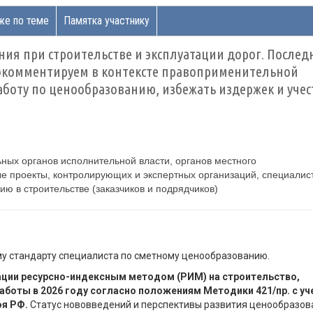
же по теме
Памятка участнику
я при строительстве и эксплуатации дорог. Послед
окомментируем в контексте правоприменительной
аботу по ценообразованию, избежать издержек и учес
ных органов исполнительной власти, органов местного
е проекты, контролирующих и экспертных организаций, специалис
 в строительстве (заказчиков и подрядчиков)
у стандарту специалиста по сметному ценообразованию.
ации ресурсно-индексным методом (РИМ) на строительство,
боты в 2026 году согласно положениям Методики 421/пр. с у
оя РФ.
Статус нововведений и перспективы развития ценообразов