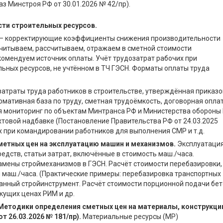
з Минстроя РФ от 30.01.2026 № 42/пр).
сти строительных ресурсов.
в — корректирующие коэффициенты снижения производительности
Учитываем, рассчитываем, отражаем в сметной стоимости
екомендуем источник оплаты. Учёт трудозатрат рабочих при
ных ресурсов, не учтённом в ТЧ ГЭСН. Форматы оплаты труда
атраты труда работников в строительстве, утверждённая приказ
рмативная база по труду, сметная трудоёмкость, договорная опла
чая мониторинг по объектам Минтранса РФ и Министерства обороны
вахтовой надбавке (Постановление Правительства РФ от 24.03.2025
х при командировании работников для выполнения СМР и т.д.
метных цен на эксплуатацию машин и механизмов.
Эксплуатаци
едств, статьи затрат, включённые в стоимость маш./часа.
мены строймеханизмов в ГЭСН. Расчёт стоимости перебазировки,
и маш./часа. (Практические примеры: перебазировка транспортных
ованный стройинструмент. Расчёт стоимости порционной подачи бе
кущих ценах РИМ и др.
Методики определения сметных цен на материалы, конструкци
т 26.03.2026 № 181/пр).
Материальные ресурсы (МР)