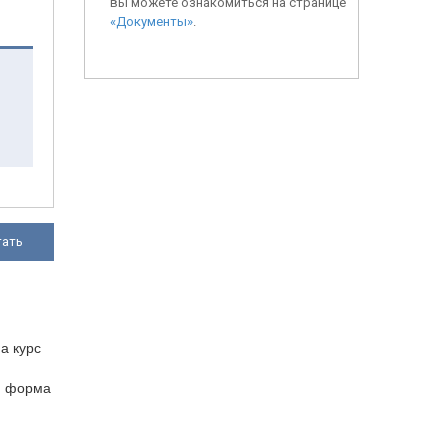
вы можете ознакомиться на странице
«Документы»
.
тать
а курс
ая форма