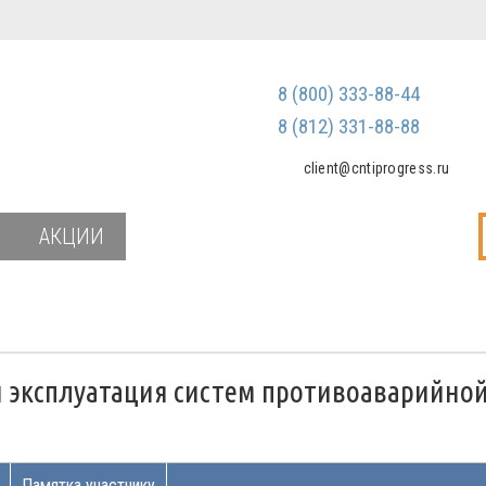
Регистрация
Зарегистриров
8 (800) 333-88-44
Мы не передаем ваш
третьим лицам и не
8 (812) 331-88-88
спам
client@cntiprogress.ru
Забыли паро
АКЦИИ
 эксплуатация систем противоаварийно
Памятка участнику