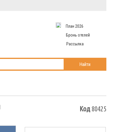
Вход в систему
Email
аться
Пароль
План 2026
и данные
 рассылаем
Запомнить меня
Бронь отелей
Рассылка
Войти в кабинет
ль?
Найти
й
Код
80425