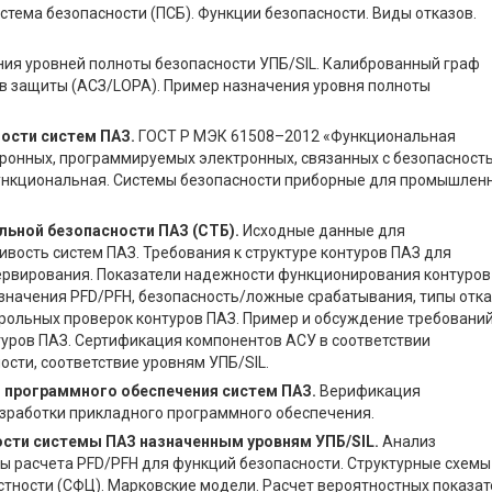
стема безопасности (ПСБ). Функции безопасности. Виды отказов.
ия уровней полноты безопасности УПБ/SIL. Калиброванный граф
ев защиты (АСЗ/LOPA). Пример назначения уровня полноты
ости систем ПАЗ.
ГOCТ Р МЭК 61508–2012 «Функциональная
тронных, программируемых электронных, связанных с безопасност
ункциональная. Системы безопасности приборные для промышлен
льной безопасности ПАЗ (СТБ).
Исходные данные для
ивость систем ПАЗ. Требования к структуре контуров ПАЗ для
зервирования. Показатели надежности функционирования контуров
 значения PFD/PFH, безопасность/ложные срабатывания, типы отка
рольных проверок контуров ПАЗ. Пример и обсуждение требовани
туров ПАЗ. Сертификация компонентов АСУ в соответствии
сти, соответствие уровням УПБ/SIL.
 программного обеспечения систем ПАЗ.
Верификация
зработки прикладного программного обеспечения.
ости системы ПАЗ назначенным уровням УПБ/SIL.
Анализ
ы расчета PFD/PFH для функций безопасности. Структурные схемы
тности (СФЦ). Марковские модели. Расчет вероятностных показа