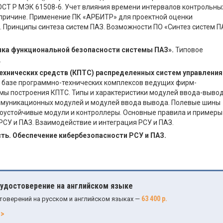
OCТ Р МЭК 61508-6. Учет влияния времени интервалов контрольны
 причине. Применение ПК «АРБИТР» для проектной оценки
 Принципы синтеза систем ПАЗ. Возможности ПО «Синтез систем П
ка функциональной безопасности системы ПАЗ».
Типовое
.
нических средств (КПТС) распределенных систем управления
 базе программно-технических комплексов ведущих фирм-
мы построения КПТС. Типы и характеристики модулей ввода-вывод
оммуникационных модулей и модулей ввода вывода. Полевые шины
азоустойчивые модули и контроллеры. Основные правила и примеры
СУ и ПАЗ. Взаимодействие и интеграция РСУ и ПАЗ.
ь. Обеспечение кибербезопасности РСУ и ПАЗ.
 удостоверение на английском языке
63 400 р.
товерений на русском и английском языках —
>>