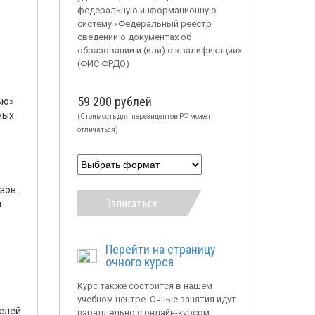
федеральную информационную
систему «Федеральный реестр
сведений о документах об
образовании и (или) о квалификации»
(ФИС ФРДО)
59 200 рублей
ью».
ных
(Стоимость для нерезидентов РФ может
отличаться)
зов.
Записаться
й
Перейти на страницу
очного курса
Курс также состоится в нашем
учебном центре. Очные занятия идут
телей
параллельно с онлайн-курсом.