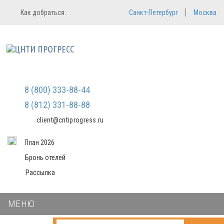
Регистрация
Вход в систему
Как добраться:
Санкт-Петербург
Москва
Email
Зарегистрироваться
Пароль
Мы не передаем ваши данные
третьим лицам и не рассылаем
спам
Запомнить меня
Забыли пароль?
Войти в кабинет
8 (800) 333-88-44
8 (812) 331-88-88
client@cntiprogress.ru
План 2026
Бронь отелей
Рассылка
МЕНЮ