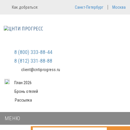
Регистрация
Вход в систему
Как добраться:
Санкт-Петербург
Москва
Email
Зарегистрироваться
Пароль
Мы не передаем ваши данные
третьим лицам и не рассылаем
спам
Запомнить меня
Забыли пароль?
Войти в кабинет
8 (800) 333-88-44
8 (812) 331-88-88
client@cntiprogress.ru
План 2026
Бронь отелей
Рассылка
МЕНЮ