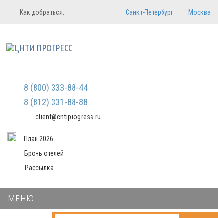
Регистрация
Вход в систему
Как добраться:
Санкт-Петербург
Москва
Email
Зарегистрироваться
Пароль
Мы не передаем ваши данные
третьим лицам и не рассылаем
спам
Запомнить меня
Забыли пароль?
Войти в кабинет
8 (800) 333-88-44
8 (812) 331-88-88
client@cntiprogress.ru
План 2026
Бронь отелей
Рассылка
МЕНЮ