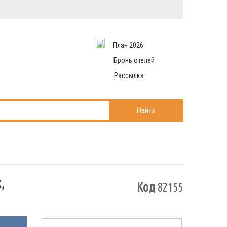
Вход в систему
Email
аться
Пароль
План 2026
и данные
 рассылаем
Запомнить меня
Бронь отелей
Рассылка
Войти в кабинет
ль?
Найти
,
Код
82155