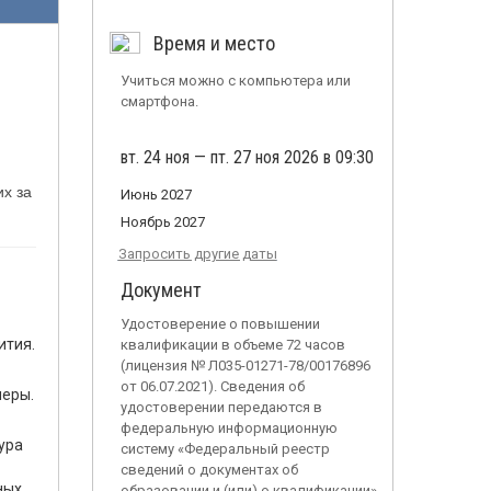
Время и место
Учиться можно с компьютера или
смартфона.
вт. 24 ноя — пт. 27 ноя 2026 в 09:30
их за
Июнь 2027
Ноябрь 2027
Запросить другие даты
Документ
Удостоверение о повышении
ития.
квалификации в объеме 72 часов
(лицензия № Л035-01271-78/00176896
от 06.07.2021). Сведения об
меры.
удостоверении передаются в
федеральную информационную
ура
систему «Федеральный реестр
сведений о документах об
ных
образовании и (или) о квалификации»