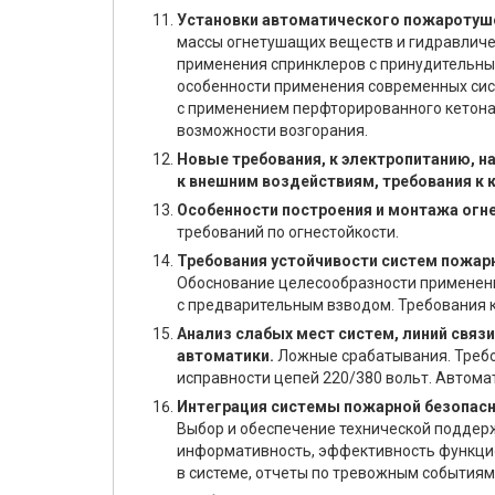
Установки автоматического пожаротуше
массы огнетушащих веществ и гидравличе
применения спринклеров с принудительны
особенности применения современных сис
с применением перфторированного кетона 
возможности возгорания.
Новые требования, к электропитанию, 
к внешним воздействиям, требования к 
Особенности построения и монтажа огне
требований по огнестойкости.
Требования устойчивости систем пожар
Обоснование целесообразности применени
с предварительным взводом. Требования 
Анализ слабых мест систем, линий связи
автоматики.
Ложные срабатывания. Требо
исправности цепей 220/380 вольт. Автома
Интеграция системы пожарной безопасн
Выбор и обеспечение технической поддер
информативность, эффективность функци
в системе, отчеты по тревожным событиям