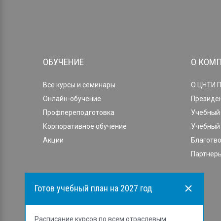
ОБУЧЕНИЕ
О КОМ
Все курсы и семинары
О ЦНТИ 
Онлайн-обучение
Президе
Профпереподготовка
Учебный 
Корпоративное обучение
Учебный 
Акции
Благотв
Партнеры
Готов учебный план на 2027 год
Расписание курсов по всем отраслевым