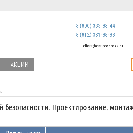
Регистрация
Зарегистриров
8 (800) 333-88-44
Мы не передаем ваш
третьим лицам и не
8 (812) 331-88-88
спам
client@cntiprogress.ru
Забыли паро
АКЦИИ
ть
 безопасности. Проектирование, монтаж
Памятка участнику