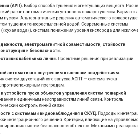
ния (АУП).
Выбор способа тушения и огнетушащих веществ. Расч
ский расчет автоматических установок пожаротушения. Варианты
м пуском. Альтернативные решения автоматического пожаротуше
тем тушения тонкораспыленной водой. Современные системы
(«сухая вода»), система понижения уровня кислорода для исключ
надежности, электромагнитной совместимости, стойкости
конструкции и безопасности.
стойких кабельных линий.
Проектные решения при реализации
ной автоматики к внутренним и внешним воздействиям.
я систем двухстадийного запуска АСПТ — система пуска
к противопожарным преградам.
 и устройств пуска объектов управления систем пожарной
вания к единичным неисправностям линий связи. Контроль
тический контроль линий связи.
ости с системами видеонаблюдения и СКУД.
Подходы к интегра
жки интеграционного решения. Критерии, влияющие на управляемо
онирования систем безопасности объектов. Механизмы реагиров
.