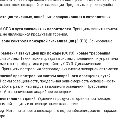
он контроля пожарной сигнализации. Предельные сроки службы
атации точечных, линейных, аспирационных и сателлитных
 СПС и пути снижения их вероятности.
Принципы защиты точеч
, не являющихся продуктами горения.
 зоне контроля пожарной сигнализации (ЗКПС).
Зонирование
авления эвакуацией при пожаре (СОУЭ), новые требования.
ция систем. Технические средства систем оповещения и управлен
ментов к выбору типа и устройству СОУЭ. Динамические
. Принципы построения беспроводных систем пожарной автоматик
шений при построении систем аварийного освещения путей
 Нормы освещенности, предельная равномерность освещенности,
работы различных видов аварийного освещения. Требования
я. Антипаническое аварийное освещение.
вентиляции зданий.
Удаление продуктов горения при пожаре.
дымной защиты и огнезащитными клапанами.
од.
Источники противопожарного водоснабжения, расчет парамет
ура.