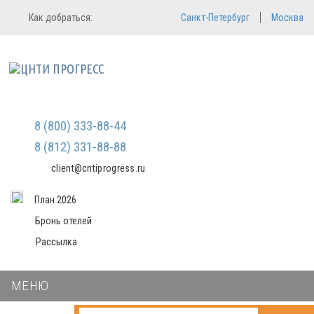
Регистрация
Вход в систему
Как добраться:
Санкт-Петербург
Москва
Email
Зарегистрироваться
Пароль
Мы не передаем ваши данные
третьим лицам и не рассылаем
спам
Запомнить меня
Забыли пароль?
Войти в кабинет
8 (800) 333-88-44
8 (812) 331-88-88
client@cntiprogress.ru
План 2026
Бронь отелей
Рассылка
МЕНЮ