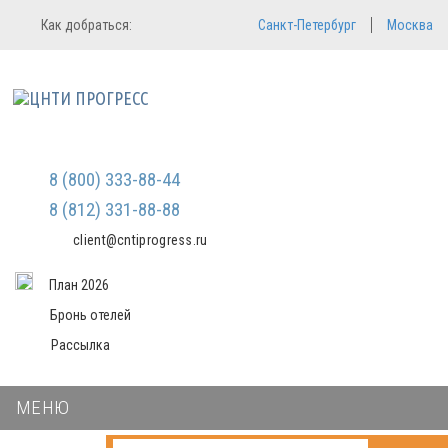
Регистрация
Вход в систему
Как добраться:
Санкт-Петербург
Москва
Email
Зарегистрироваться
Пароль
Мы не передаем ваши данные
третьим лицам и не рассылаем
спам
Запомнить меня
Забыли пароль?
Войти в кабинет
8 (800) 333-88-44
8 (812) 331-88-88
client@cntiprogress.ru
План 2026
Бронь отелей
Рассылка
МЕНЮ