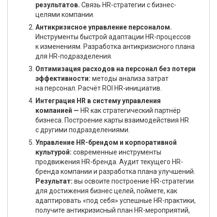
результатов.
Связь HR-стратегии с бизнес-
целями компании.
Антикризисное управление персоналом.
Инструменты быстрой адаптации HR-процессов
к изменениям. Разработка антикризисного плана
для HR-подразделения.
Оптимизация расходов на персонал без потери
эффективности:
методы анализа затрат
на персонал. Расчёт ROI HR-инициатив.
Интеграция HR в систему управления
компанией —
HR как стратегический партнёр
бизнеса. Построение карты взаимодействия HR
с другими подразделениями.
Управление HR-брендом и корпоративной
культурой:
современные инструменты
продвижения HR-бренда. Аудит текущего HR-
бренда компании и разработка плана улучшений.
Результат:
вы освоите построение HR-стратегии
для достижения бизнес целей, поймете, как
адаптировать «под себя» успешные HR-практики,
получите антикризисный план HR-мероприятий,