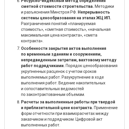
Ресурсно-индексный метод определения
сметной стоимости строительства.
Методики
и разъяснения Минстроя РФ.
Непрерывность
системы ценообразования на этапах ЖЦ ИП.
Разграничения понятий «планируемая
стоимость», «сметная стоимость», «начальная
максимальная цена контракта», «смета
контракта».
Особенности закрытия актов выполнения
по временным зданиям и сооружениям,
непредвиденным затратам, вахтовому методу
работ подрядчиками.
Порядок ценообразования
укрупненных расценок с учетом сроков
выполняемых работ. Разукрупнение в ходе
выполнения работ. Ведение накопительных
и сопоставительных ведомостей
по законтрактованным объемам.
Расчеты за выполненные работы при твердой
и приблизительной цене контракта.
Применение
форм отчетности при взаиморасчетах между
заказчиком и подрядчиком. Цифровой акт
выполненных работ.