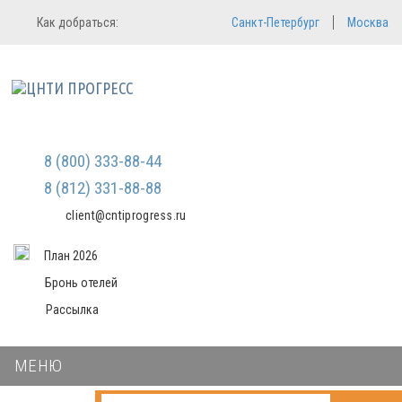
Регистрация
Вход в систему
Как добраться:
Санкт-Петербург
Москва
Email
Зарегистрироваться
Пароль
Мы не передаем ваши данные
третьим лицам и не рассылаем
спам
Запомнить меня
Забыли пароль?
Войти в кабинет
8 (800) 333-88-44
8 (812) 331-88-88
client@cntiprogress.ru
План 2026
Бронь отелей
Рассылка
МЕНЮ