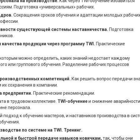
ерсонала на производстве.
Как через TWI-обучение избавиться
ссиям. Подготовка «универсальных» рабочих.
адров.
Сокращения сроков обучения и адаптации молодых рабочи
офессии.
ивности существующей системы наставничества.
Подготовка
вников.
 качества продукции через программу TWI.
Практические
которым можно определить, каких знаний недостает каждому
ного или группового обучения. Разделение рабочих процессов
производственных компетенций.
Как решить вопрос передачи зн
 их сохранения в компании.
а предприятии.
Практические рекомендации.
та в трудовом коллективе.
TWI-обучение
и снижение аварийности
ине персонала.
 подход к обучению мастеров, и наставников производства в сис
обучения.
водстве по системе на TWI. Тренинг.
ильной и быстрой передаче навыков новичкам,
так, чтобы они