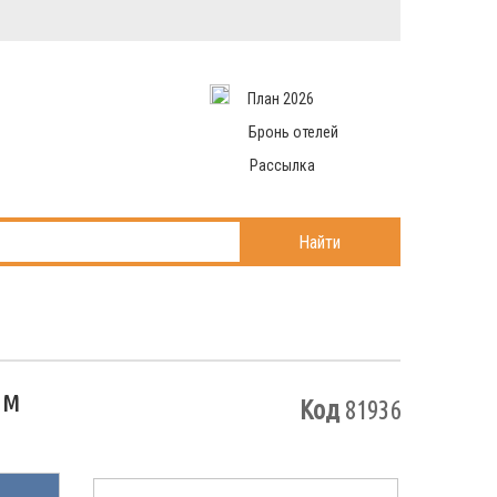
Вход в систему
Email
аться
Пароль
План 2026
и данные
 рассылаем
Запомнить меня
Бронь отелей
Рассылка
Войти в кабинет
ль?
Найти
ам
Код
81936