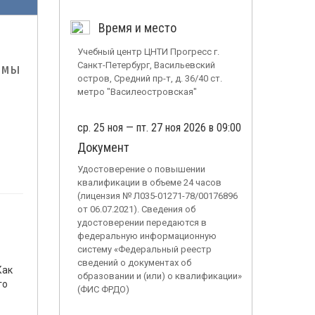
Время и место
Учебный центр ЦНТИ Прогресс г.
темы
Санкт-Петербург, Васильевский
остров, Средний пр-т, д. 36/40 ст.
метро "Василеостровская"
ср. 25 ноя — пт. 27 ноя 2026 в 09:00
Документ
Удостоверение о повышении
квалификации в объеме 24 часов
(лицензия № Л035-01271-78/00176896
от 06.07.2021). Сведения об
удостоверении передаются в
федеральную информационную
систему «Федеральный реестр
сведений о документах об
Как
образовании и (или) о квалификации»
го
(ФИС ФРДО)