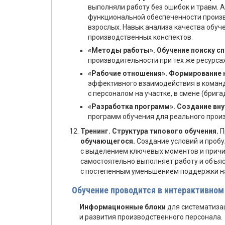
выполняли работу без ошибок и травм. 
функциональной обеспеченности произв
взрослых. Навык анализа качества обуч
производственных конспектов.
«Методы работы». Обучение поиску с
производительности при тех же ресурса
«Рабочие отношения». Формирование 
эффективного взаимодействия в команд
с персоналом на участке, в смене (брига
«Разработка программ». Создание вну
программ обучения для реального прои
Тренинг. Структура типового обучения.
П
обучающегося.
Создание условий и пробу
с выделением ключевых моментов и причи
самостоятельно выполняет работу и объяс
с постепенным уменьшением поддержки н
Обучение проводится в интерактивно
Информационные блоки
для систематиза
и развития производственного персонала.