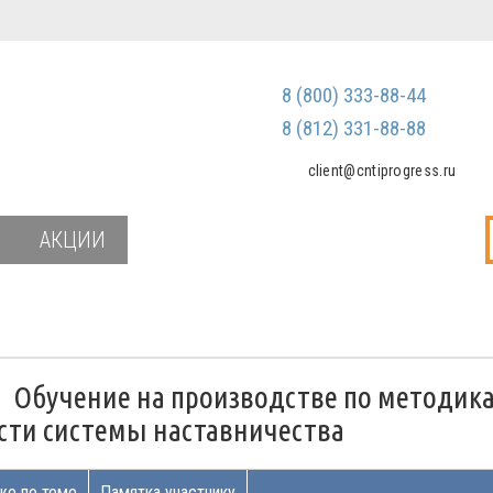
Регистрация
Зарегистриров
8 (800) 333-88-44
Мы не передаем ваш
третьим лицам и не
8 (812) 331-88-88
спам
client@cntiprogress.ru
Забыли паро
АКЦИИ
и
Обучение на производстве по методик
сти системы наставничества
же по теме
Памятка участнику