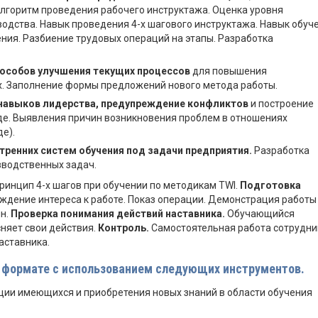
Алгоритм проведения рабочего инструктажа. Оценка уровня
одства. Навык проведения 4-х шагового инструктажа. Навык обуч
ения. Разбиение трудовых операций на этапы. Разработка
пособов улучшения текущих процессов
для повышения
х. Заполнение формы предложений нового метода работы.
навыков лидерства, предупреждение конфликтов
и построение
е. Выявления причин возникновения проблем в отношениях
де).
тренних систем обучения под задачи предприятия.
Разработка
зводственных задач.
ринцип 4-х шагов при обучении по методикам TWI.
Подготовка
ждение интереса к работе. Показ операции. Демонстрация работы
н.
Проверка понимания действий наставника.
Обучающийся
няет свои действия.
Контроль.
Самостоятельная работа сотрудни
аставника.
м формате с использованием следующих инструментов.
ции имеющихся и приобретения новых знаний в области обучения