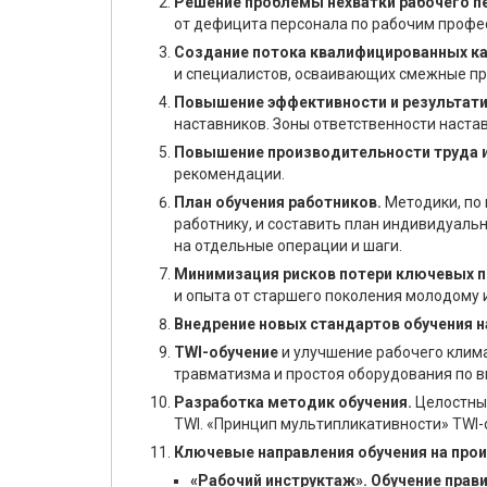
Решение проблемы нехватки рабочего п
от дефицита персонала по рабочим профе
Создание потока квалифицированных к
и специалистов, осваивающих смежные пр
Повышение эффективности и результат
наставников. Зоны ответственности наста
Повышение производительности труда и
рекомендации.
План обучения работников.
Методики, по 
работнику, и составить план индивидуаль
на отдельные операции и шаги.
Минимизация рисков потери ключевых 
и опыта от старшего поколения молодому и
Внедрение новых стандартов обучения н
TWI-обучение
и улучшение рабочего клима
травматизма и простоя оборудования по в
Разработка методик обучения.
Целостный
TWI. «Принцип мультипликативности» TWI-
Ключевые направления обучения на произ
«Рабочий инструктаж». Обучение прав