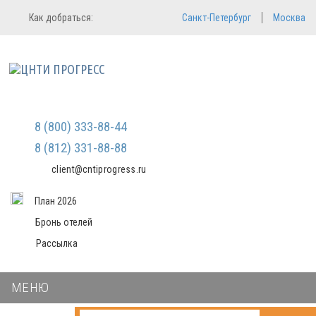
Регистрация
Вход в систему
Как добраться:
Санкт-Петербург
Москва
Email
Зарегистрироваться
Пароль
Мы не передаем ваши данные
третьим лицам и не рассылаем
спам
Запомнить меня
Забыли пароль?
Войти в кабинет
8 (800) 333-88-44
8 (812) 331-88-88
client@cntiprogress.ru
План 2026
Бронь отелей
Рассылка
МЕНЮ