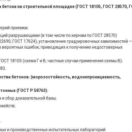
а бетона на строительной площадке (ГОСТ 18105, ГОСТ 28570, 
терий приемки;
ций разрушающими (в том числе по кернам по ГОСТ 28570)
2690, ГОСТ 17624), установление градуировочных зависимостей —
ор вероятных ошибок, приводящих к получению недостоверных
ГОСТ 18105 (схема Г и В, частные случаи применения схемы В);
83.
ества бетонов: (морозостойкость, водонепроницаемость,
тонных (ГОСТ Р 58763):
 и сбор доказательной базы;
емейств;
.
ных и производственных испытательных лабораторий.