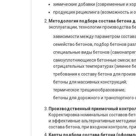
химические добавки (современные и хо
продукция рециклинга (возможность и 
Методология подбора состава бетона д
эксплуатации, технологии производства б
зависимости между параметром состава
семейство бетонов, подбор бетонов раз
специальные виды бетонов (самонапряга
самоуплотняющиеся бетонные смеси; вл
отрицательных температурах (зимнее б
требования к составу бетона для произ
бетоны для массивных конструкций;
термическое трещинообразование;
бетоны для дорожного и транспортного 
Производственный приемочный контрол
Корректировка номинальных составов бет
и эффективные альтернативные методики)
состава бетона, при входном контроле, пр
Карты подбора состава бетона (оформле