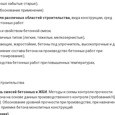
рошо забытые старые);
обоснование применения).
ля различных областей строительства,
вида конструкции, сред
етонных работ:
 и свойством бетонной смеси;
личных типов (легкие, тяжелые, мелкозернистые);
ющие, жаростойкие, бетоны под упрочнитель, высокопрочные и др
ияние состава бетона на производство бетонных работ при
етонирование);
водства бетонных работ при повышенных температурах;
строительства.
ь смесей бетонных и ЖБИ.
Методы и схемы контроля прочности.
она на основе данных производственного контроля (требования Н
. Обоснование уровней прочности при производстве, при назначе
и приемке бетона монолитных конструкций.
ние).