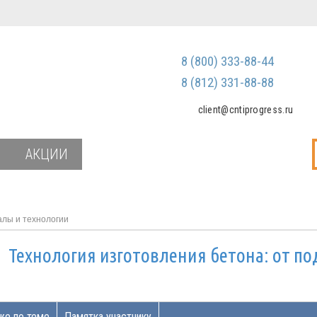
Регистрация
Зарегистриров
8 (800) 333-88-44
Мы не передаем ваш
третьим лицам и не
8 (812) 331-88-88
спам
client@cntiprogress.ru
Забыли паро
АКЦИИ
лы и технологии
и
Технология изготовления бетона: от п
же по теме
Памятка участнику