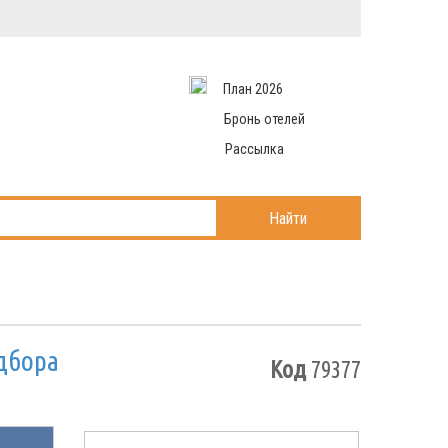
Вход в систему
Email
аться
Пароль
План 2026
и данные
 рассылаем
Запомнить меня
Бронь отелей
Рассылка
Войти в кабинет
ль?
Найти
одбора
Код
79377