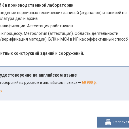
К в производственной лаборатории.
ведение первичных технических записей (журналов) и записей по
латура дел и архив.
валификации. Аттестация работников.
к процессу. Метрология (аттестация). Область деятельности
/верификация методик). ВЛК и МСИ в ИЛ как эффективный способ
.
тных конструкций зданий и сооружений.
 удостоверение на английском языке
60 900 р.
товерений на русском и английском языках —
>>
Распеча