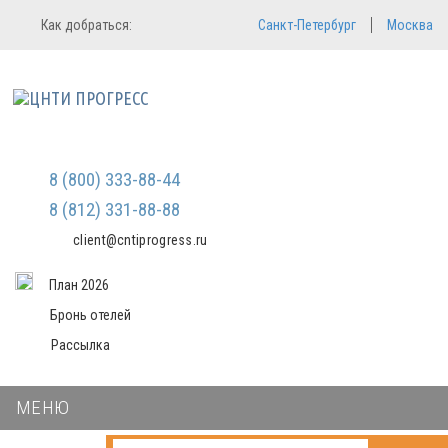
Регистрация
Вход в систему
Как добраться:
Санкт-Петербург
Москва
Email
Зарегистрироваться
Пароль
Мы не передаем ваши данные
третьим лицам и не рассылаем
спам
Запомнить меня
Забыли пароль?
Войти в кабинет
8 (800) 333-88-44
8 (812) 331-88-88
client@cntiprogress.ru
План 2026
Бронь отелей
Рассылка
МЕНЮ