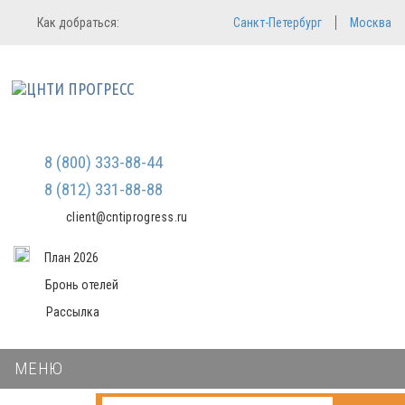
Регистрация
Вход в систему
Как добраться:
Санкт-Петербург
Москва
Email
Зарегистрироваться
Пароль
Мы не передаем ваши данные
третьим лицам и не рассылаем
спам
Запомнить меня
Забыли пароль?
Войти в кабинет
8 (800) 333-88-44
8 (812) 331-88-88
client@cntiprogress.ru
План 2026
Бронь отелей
Рассылка
МЕНЮ