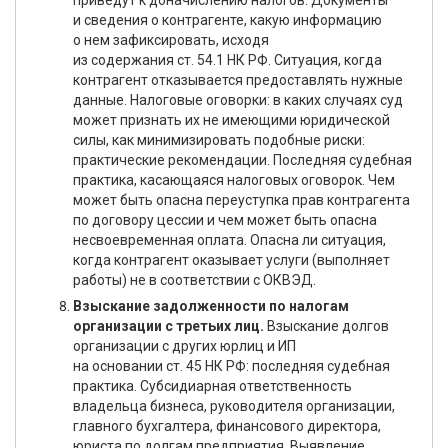
приведут к доначислению налогов. Документы
и сведения о контрагенте, какую информацию
о нем зафиксировать, исходя
из содержания ст. 54.1 НК РФ. Ситуация, когда
контрагент отказывается предоставлять нужные
данные. Налоговые оговорки: в каких случаях суд
может признать их не имеющими юридической
силы, как минимизировать подобные риски:
практические рекомендации. Последняя судебная
практика, касающаяся налоговых оговорок. Чем
может быть опасна переуступка прав контрагента
по договору цессии и чем может быть опасна
несвоевременная оплата. Опасна ли ситуация,
когда контрагент оказывает услуги (выполняет
работы) не в соответствии с ОКВЭД.
Взыскание задолженности по налогам
организации с третьих лиц.
Взыскание долгов
организации с других юрлиц и ИП
на основании ст. 45 НК РФ: последняя судебная
практика. Субсидиарная ответственность
владельца бизнеса, руководителя организации,
главного бухгалтера, финансового директора,
юриста по долгам предприятия. Выявление