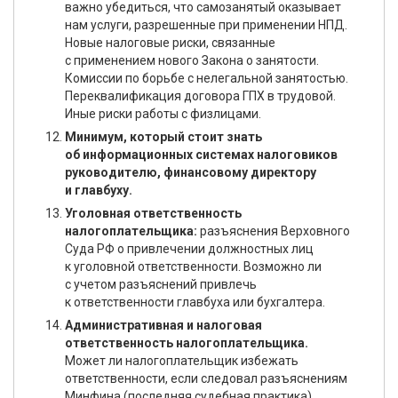
важно убедиться, что самозанятый оказывает
нам услуги, разрешенные при применении НПД.
Новые налоговые риски, связанные
с применением нового Закона о занятости.
Комиссии по борьбе с нелегальной занятостью.
Переквалификация договора ГПХ в трудовой.
Иные риски работы с физлицами.
Минимум, который стоит знать
об информационных системах налоговиков
руководителю, финансовому директору
и главбуху.
Уголовная ответственность
налогоплательщика:
разъяснения Верховного
Суда РФ о привлечении должностных лиц
к уголовной ответственности. Возможно ли
с учетом разъяснений привлечь
к ответственности главбуха или бухгалтера.
Административная и налоговая
ответственность налогоплательщика.
Может ли налогоплательщик избежать
ответственности, если следовал разъяснениям
Минфина (последняя судебная практика).