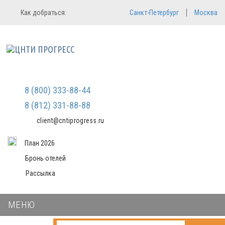
Регистрация
Вход в систему
Как добраться:
Санкт-Петербург
Москва
Email
Зарегистрироваться
Мы не передаем ваши данные
Пароль
третьим лицам и не рассылаем
спам
Запомнить меня
Забыли пароль?
8 (800) 333-88-44
Войти в кабинет
8 (812) 331-88-88
client@cntiprogress.ru
План 2026
Бронь отелей
Рассылка
МЕНЮ