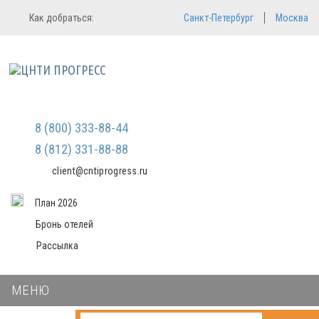
Регистрация
Вход в систему
Как добраться:
Санкт-Петербург
Москва
Email
Зарегистрироваться
Пароль
Мы не передаем ваши данные
третьим лицам и не рассылаем
спам
Запомнить меня
Забыли пароль?
Войти в кабинет
8 (800) 333-88-44
8 (812) 331-88-88
client@cntiprogress.ru
План 2026
Бронь отелей
Рассылка
МЕНЮ