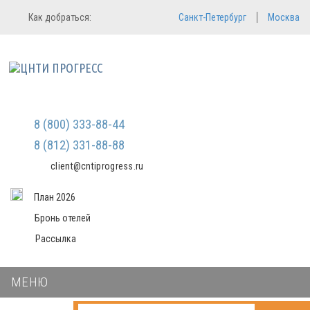
Регистрация
Вход в систему
Как добраться:
Санкт-Петербург
Москва
Email
Зарегистрироваться
Пароль
Мы не передаем ваши данные
третьим лицам и не рассылаем
спам
Запомнить меня
Забыли пароль?
Войти в кабинет
8 (800) 333-88-44
8 (812) 331-88-88
client@cntiprogress.ru
План 2026
Бронь отелей
Рассылка
МЕНЮ