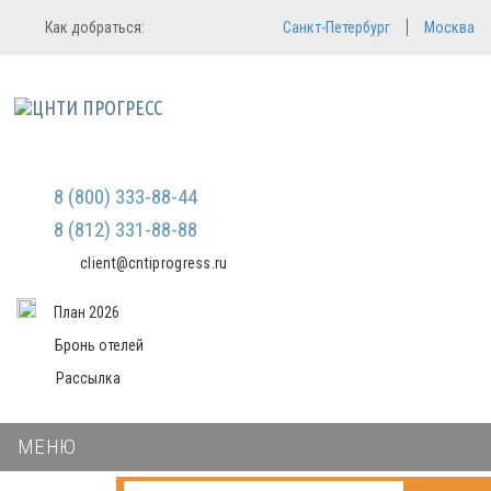
Регистрация
Вход в систему
Как добраться:
Санкт-Петербург
Москва
Email
Зарегистрироваться
Пароль
Мы не передаем ваши данные
третьим лицам и не рассылаем
спам
Запомнить меня
Забыли пароль?
Войти в кабинет
8 (800) 333-88-44
8 (812) 331-88-88
client@cntiprogress.ru
План 2026
Бронь отелей
Рассылка
МЕНЮ