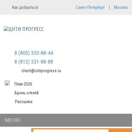
Регистрация
Вход в систему
Как добраться:
Санкт-Петербург
Москва
Email
Зарегистрироваться
Пароль
Мы не передаем ваши данные
третьим лицам и не рассылаем
спам
Запомнить меня
Забыли пароль?
Войти в кабинет
8 (800) 333-88-44
8 (812) 331-88-88
client@cntiprogress.ru
План 2026
Бронь отелей
Рассылка
МЕНЮ