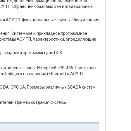
ию. РД 50-34. Информационное, техническое
АСУ ТП. Справочник базовых цен и федеральные
ия АСУ ТП. Функциональные группы оборудования
ения. Системное и прикладное программное
 системы АСУ ТП. Характеристики, определяющие
ер создания программы для ПЛК.
 и полевые шины. Интерфейс RS-485. Протоколы
тей общего назначения (Ethernet) в АСУ ТП.
C DA, OPC UA. Примеры различных SCADA систем.
ителей. Пример создания системы.