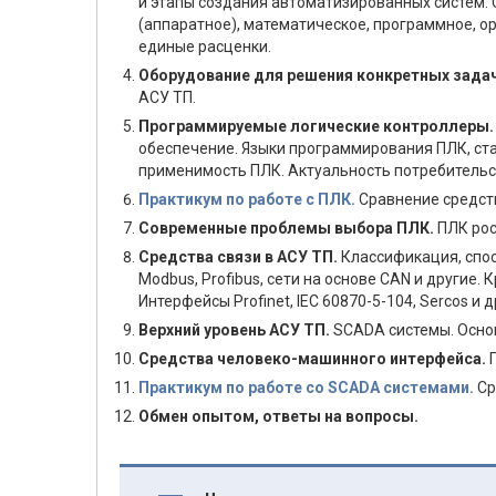
и этапы создания автоматизированных систем. 
(аппаратное), математическое, программное, 
единые расценки.
Оборудование для решения конкретных зада
АСУ ТП.
Программируемые логические контроллеры
обеспечение. Языки программирования ПЛК, ста
применимость ПЛК. Актуальность потребительск
Практикум по работе с ПЛК.
Сравнение средст
Современные проблемы выбора ПЛК.
ПЛК рос
Средства связи в АСУ ТП.
Классификация, спо
Modbus, Profibus, сети на основе CAN и другие
Интерфейсы Profinet, IEC 60870-5-104, Sercos 
Верхний уровень АСУ ТП.
SCADA системы. Осно
Средства человеко-машинного интерфейса.
Практикум по работе со SCADA системами.
Ср
Обмен опытом, ответы на вопросы.