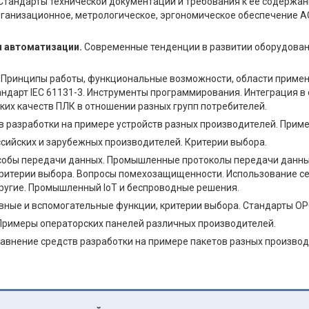
Стандарты технической документации и требования к её содержан
организационное, метрологическое, эргономическое обеспечение 
ч автоматизации.
Современные тенденции в развитии оборудован
.
Принципы работы, функциональные возможности, области примен
ндарт IEC 61131-3. Инструменты программирования. Интеграция в
их качеств ПЛК в отношении разных групп потребителей.
в разработки на примере устройств разных производителей. Прим
сийских и зарубежных производителей. Критерии выбора.
собы передачи данных. Промышленные протоколы передачи данных
. Критерии выбора. Вопросы помехозащищенности. Использование се
и другие. Промышленный IoT и беспроводные решения.
вные и вспомогательные функции, критерии выбора. Стандарты OP
Примеры операторских панелей различных производителей.
авнение средств разработки на примере пакетов разных производ