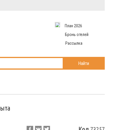
Вход в систему
Email
аться
Пароль
План 2026
и данные
 рассылаем
Запомнить меня
Бронь отелей
Рассылка
Войти в кабинет
ль?
Найти
рыта
Код
73257