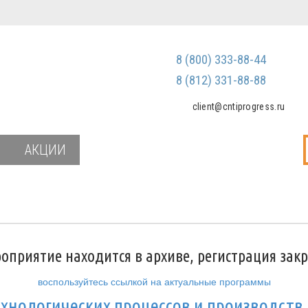
Регистрация
Зарегистриров
8 (800) 333-88-44
Мы не передаем ваш
третьим лицам и не
8 (812) 331-88-88
спам
client@cntiprogress.ru
Забыли паро
АКЦИИ
оприятие находится в архиве, регистрация зак
воспользуйтесь ссылкой на актуальные программы
хнологических процессов и производств.