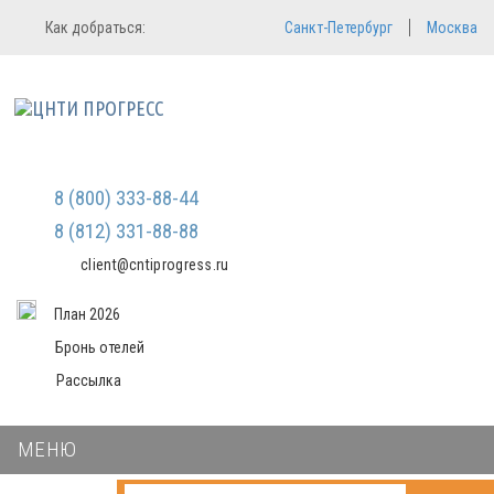
Регистрация
Вход в систему
Как добраться:
Санкт-Петербург
Москва
Email
Зарегистрироваться
Пароль
Мы не передаем ваши данные
третьим лицам и не рассылаем
спам
Запомнить меня
Забыли пароль?
Войти в кабинет
8 (800) 333-88-44
8 (812) 331-88-88
client@cntiprogress.ru
План 2026
Бронь отелей
Рассылка
МЕНЮ