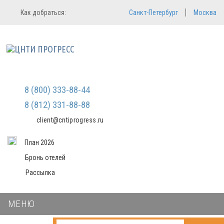
Регистрация
Вход в систему
Как добраться:
Санкт-Петербург
Москва
Email
Зарегистрироваться
Пароль
Мы не передаем ваши данные
третьим лицам и не рассылаем
спам
Запомнить меня
Забыли пароль?
Войти в кабинет
8 (800) 333-88-44
8 (812) 331-88-88
client@cntiprogress.ru
План 2026
Бронь отелей
Рассылка
МЕНЮ