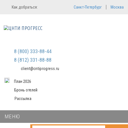
Регистрация
Вход в систему
Как добраться:
Санкт-Петербург
Москва
Email
Зарегистрироваться
Пароль
Мы не передаем ваши данные
третьим лицам и не рассылаем
спам
Запомнить меня
Забыли пароль?
Войти в кабинет
8 (800) 333-88-44
8 (812) 331-88-88
client@cntiprogress.ru
План 2026
Бронь отелей
Рассылка
МЕНЮ