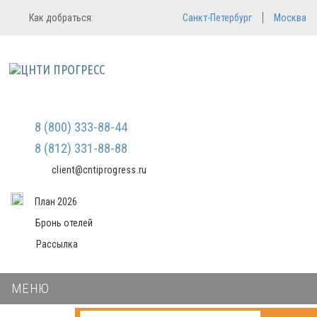
Регистрация
Вход в систему
Как добраться:
Санкт-Петербург
Москва
Email
Зарегистрироваться
Пароль
Мы не передаем ваши данные
третьим лицам и не рассылаем
спам
Запомнить меня
Забыли пароль?
Войти в кабинет
8 (800) 333-88-44
8 (812) 331-88-88
client@cntiprogress.ru
План 2026
Бронь отелей
Рассылка
МЕНЮ