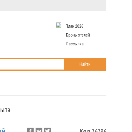
Вход в систему
Email
аться
Пароль
План 2026
и данные
 рассылаем
Запомнить меня
Бронь отелей
Рассылка
Войти в кабинет
ль?
Найти
рыта
ый
Код
76796