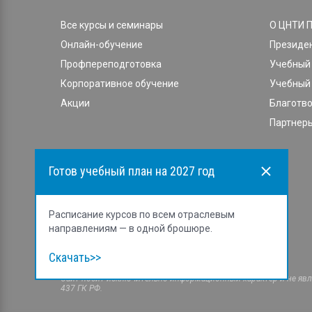
Все курсы и семинары
О ЦНТИ 
Онлайн-обучение
Президе
Профпереподготовка
Учебный 
Корпоративное обучение
Учебный 
Акции
Благотв
Партнеры
Готов учебный план на 2027 год
Расписание курсов по всем отраслевым
направлениям — в одной брошюре.
Скачать>>
Cайт носит исключительно информационный характер и не явля
437 ГК РФ.