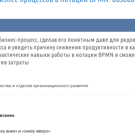
изнес-процесс, сделав его понятным даже для рядо
са и увидеть причину снижения продуктивности в к
практические навыки работы в нотации BPMN и сможе
тив затраты
чества и отделов организационного развития
исание.
у вниз» и «снизу-вверх».