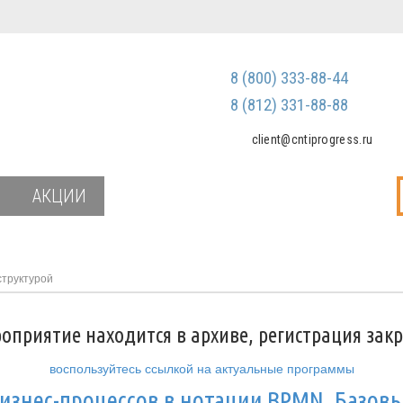
Регистрация
Зарегистриров
8 (800) 333-88-44
Мы не передаем ваш
третьим лицам и не
8 (812) 331-88-88
спам
client@cntiprogress.ru
Забыли паро
АКЦИИ
труктурой
оприятие находится в архиве, регистрация зак
воспользуйтесь ссылкой на актуальные программы
знес-процессов в нотации BPMN. Базов