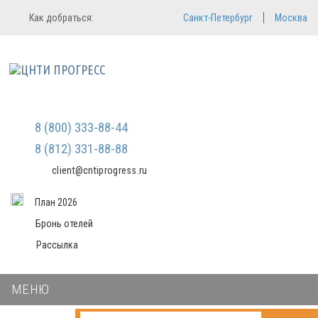
Регистрация
Вход в систему
Как добраться:
Санкт-Петербург
Москва
Email
Зарегистрироваться
Пароль
Мы не передаем ваши данные
третьим лицам и не рассылаем
спам
Запомнить меня
Забыли пароль?
Войти в кабинет
8 (800) 333-88-44
8 (812) 331-88-88
client@cntiprogress.ru
План 2026
Бронь отелей
Рассылка
МЕНЮ